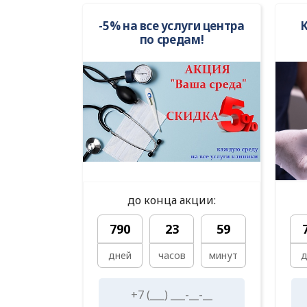
-5% на все услуги центра
по средам!
до конца акции:
790
23
59
дней
часов
минут
д