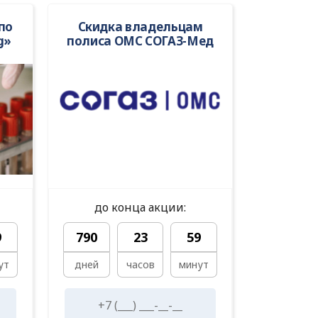
по
Скидка владельцам
g»
полиса ОМС СОГАЗ-Мед
до конца акции:
9
790
23
59
ут
дней
часов
минут