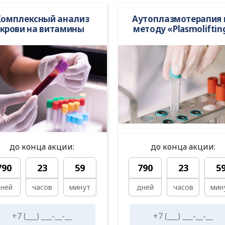
Комплексный анализ
Аутоплазмотерапия 
крови на витамины
методу «Plasmoliftin
до конца акции:
до конца акции:
790
23
59
790
23
5
ней
часов
минут
дней
часов
мин