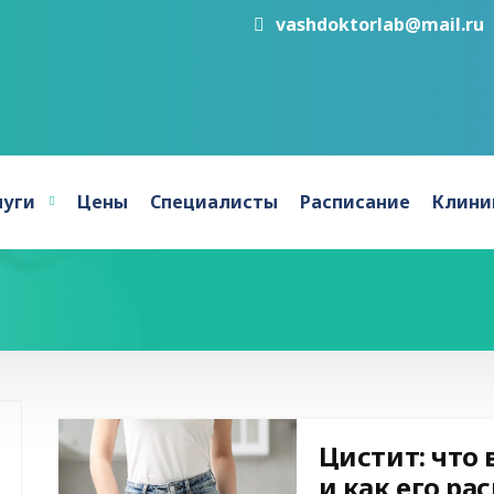
vashdoktorlab@mail.ru
луги
Цены
Специалисты
Расписание
Клини
Цистит: что
и как его ра