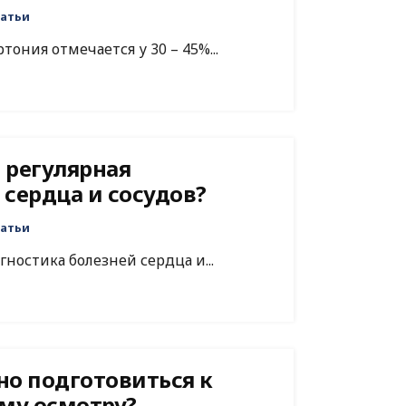
атьи
ония отмечается у 30 – 45%...
 регулярная
 сердца и сосудов?
атьи
ностика болезней сердца и...
но подготовиться к
му осмотру?