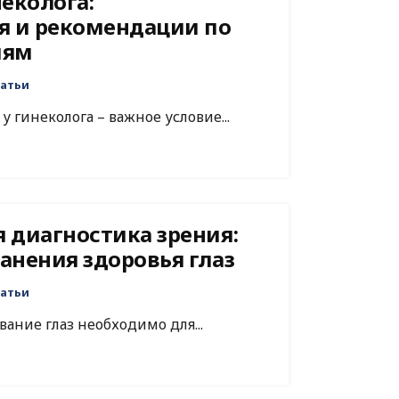
еколога:
я и рекомендации по
иям
атьи
 гинеколога – важное условие...
 диагностика зрения:
анения здоровья глаз
атьи
вание глаз необходимо для...