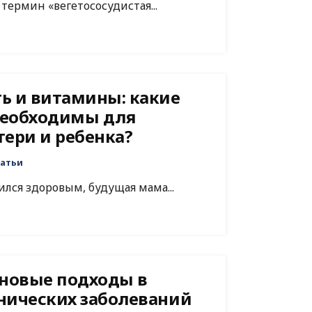
ермин «вегетососудистая...
ь и витамины: какие
необходимы для
тери и ребенка?
атьи
лся здоровым, будущая мама...
 новые подходы в
нических заболеваний