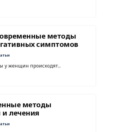
современные методы
егативных симптомов
атьи
ы у женщин происходят...
менные методы
 и лечения
атьи