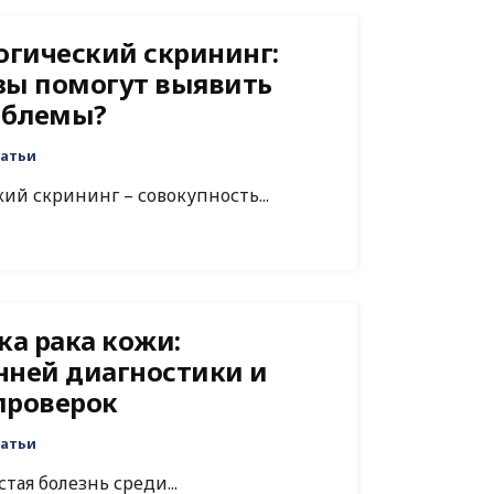
гический скрининг:
зы помогут выявить
облемы?
атьи
й скрининг – совокупность...
а рака кожи:
нней диагностики и
проверок
атьи
стая болезнь среди...